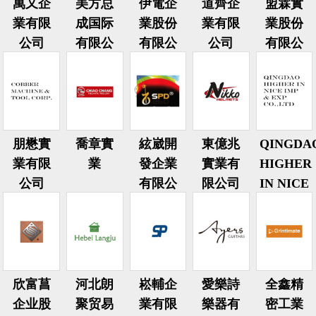
萬又企
美方总
伊電企
道齊企
盟霖實
業有限
成国际
業股份
業有限
業股份
公司
有限公
有限公
公司
有限公
司
司
司
朋懋實
喬章實
絃崴開
東億兆
QINGDA
業有限
業
發企業
實業有
HIGHER
公司
有限公
限公司
IN NICE
司
IMP &
EXP
CO.,LTD
欣富菖
河北朗
崧輔企
愛樂詩
全鑫精
企业股
聚贸易
業有限
樂器有
密工業