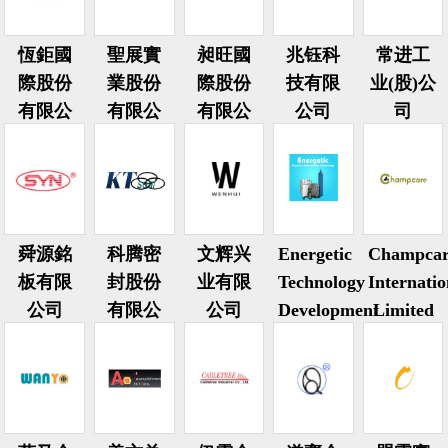
恆鉅國
聖展實
昶旺國
兆钰科
常进工
際股份
業股份
際股份
技有限
业(股)公
有限公
有限公
有限公
公司
司
司
司
司
舜源銘
科腾密
文辉兴
Energetic
Champcar
板有限
封股份
业有限
Technology
Internatio
公司
有限公
公司
Development
Limited
司
Ltd.