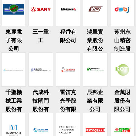
公司
東麗電
三一重
程岱有
鴻呈實
苏州东
子有限
工
限公司
業股份
山精密
公司
有限公
制造股
司
份有限
公司
千聖機
代成科
雷笛克
辰邦企
金萬財
械工業
技閘門
光學股
業有限
股份有
股份有
股份有
份有限
公司
限公司
限公司
限公司
公司