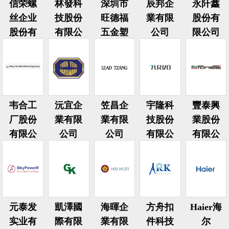
信荣螺
林發科
深圳市
辰邦企
永阡鑫
丝企业
技股份
旺德福
業有限
股份有
股份有
有限公
五金塑
公司
限公司
限公司
司
胶制品
有限公
司
韦合工
沅宜企
笠昌企
宇隆科
豐泰興
厂股份
業有限
業有限
技股份
業股份
有限公
公司
公司
有限公
有限公
司
司
司
元泰发
凱澤國
海暉企
方舟扣
Haier海
实业有
際有限
業有限
件科技
尔