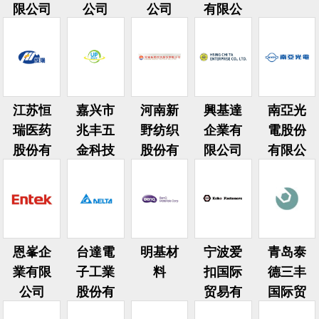
限公司
公司
公司
有限公
司
江苏恒
嘉兴市
河南新
興基達
南亞光
瑞医药
兆丰五
野纺织
企業有
電股份
股份有
金科技
股份有
限公司
有限公
限公司
股份有
限公司
司
限公司
恩峯企
台達電
明基材
宁波爱
青岛泰
業有限
子工業
料
扣国际
德三丰
公司
股份有
贸易有
国际贸
限公司
限公司
易有限