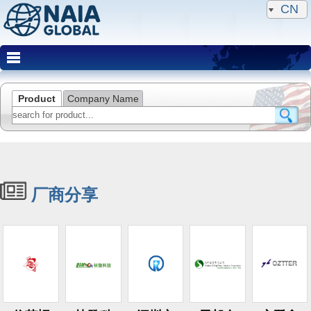
CN
Product
Company Name
厂商分享