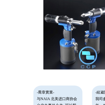
-喬章實業-
-絃
与NAIA 北美进口商协会
我司