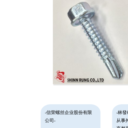
-信荣螺丝企业股份有限
-林
公司-
从事