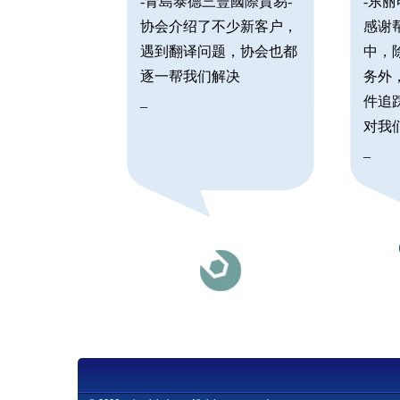
-青島泰德三豐國際貿易-
-东
协会介绍了不少新客户，
感谢
遇到翻译问题，协会也都
中，
逐一帮我们解决
务外
_
件追
对我
_